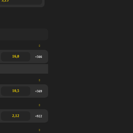
3,15
16,0
+566
10,5
+569
2,12
+922